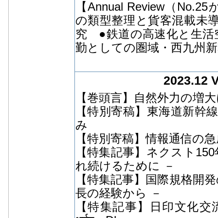
【Annual Review（
の類型整理と貨客混載未
究 ●鉄道の高速化と生活
勤としての圏域・西九州新
2023.12 
【巻頭言】自然外力の増大
【特別寄稿】東海道新幹
み
【特別寄稿】情報通信の急
【特集記事】ネクスト150
れ続けるために －
【特集記事】国際規格開発の現場
長の経験から －
【特集記事】日印文化交