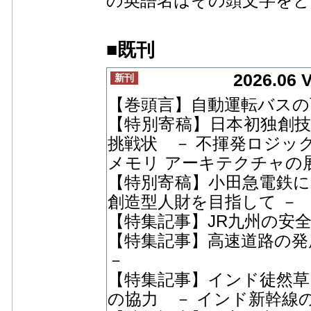
の英語名はその頭文字をとって
■既刊
2026.06 
【巻頭言】自動運転バスの
【特別寄稿】日本初独創技
挑戦状 － 不揮発ロジッ
メモリ アーキテクチャの展
【特別寄稿】小田急電鉄に
創造型人財を目指して －
【特集記事】JR九州の安
【特集記事】高速道路の発
－
【特集記事】インド徒然草
の協力 － インド新幹線