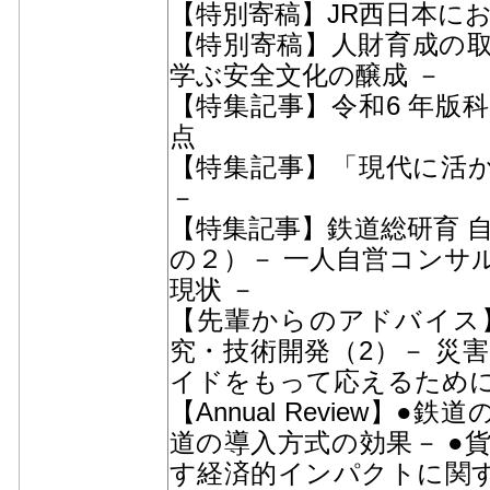
【特別寄稿】JR西日本に
【特別寄稿】人財育成の取
学ぶ安全文化の醸成 －
【特集記事】令和6 年版
点
【特集記事】「現代に活か
－
【特集記事】鉄道総研育 
の２）－ 一人自営コンサ
現状 －
【先輩からのアドバイス
究・技術開発（2）－ 災
イドをもって応えるために
【Annual Review
道の導入方式の効果－ ●
す経済的インパクトに関