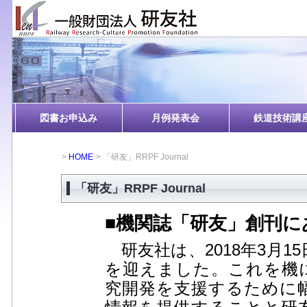
図書お申込み
月例発表会
鉄道技術講
HOME
「研友」RRPF Journal
「研友」RRPF Journal
■機関誌「研友」創刊に
研友社は、2018年3月15
を迎えました。これを機
究開発を支援するために