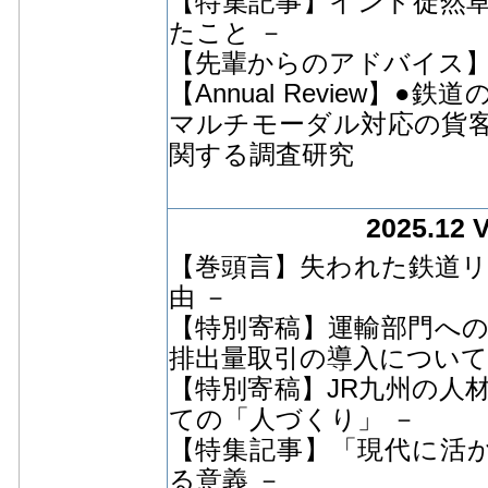
【特集記事】インド徒然草
たこと －
【先輩からのアドバイス】
【Annual Review】
マルチモーダル対応の貨
関する調査研究
2025.12 
【巻頭言】失われた鉄道リ
由 －
【特別寄稿】運輸部門へ
排出量取引の導入について
【特別寄稿】JR九州の人
ての「人づくり」 －
【特集記事】「現代に活か
る意義 －