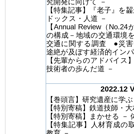
究開発に向けて －
【特集記事】『老子』を齧か
ドックス・人道 －
【Annual Review（
の構成－地域の交通環境
交通に関する調査 ●災
途絶が及ぼす経済的イン
【先輩からのアドバイス】
技術者の歩んだ道 －
2022.12 
【巻頭言】研究遺産に学ぶ 
【特別寄稿】鉄道技師・大
【特別寄稿】まかせる － 
【特集記事】人材育成の取
教育 －