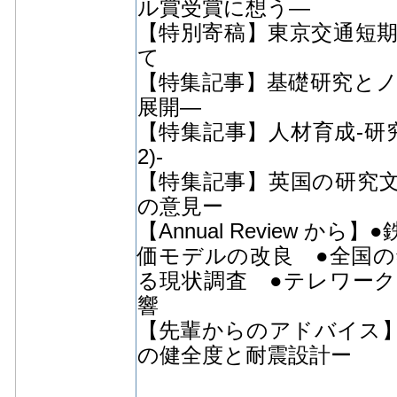
ル賞受賞に想う―
【特別寄稿】東京交通短
て
【特集記事】基礎研究とノー
展開—
【特集記事】人材育成-研究
2)-
【特集記事】英国の研究
の意見ー
【Annual Review 
価モデルの改良 ●全国の
る現状調査 ●テレワーク
響
【先輩からのアドバイス
の健全度と耐震設計ー