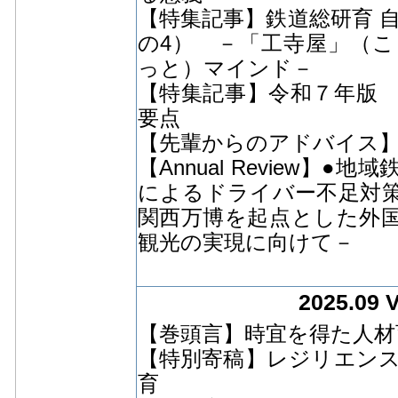
【特集記事】鉄道総研育 
の4） －「工寺屋」（こう
っと）マインド－
【特集記事】令和７年版
要点
【先輩からのアドバイス】
【Annual Review
によるドライバー不足対策
関西万博を起点とした外
観光の実現に向けて－
2025.09 
【巻頭言】時宜を得た人材
【特別寄稿】レジリエン
育