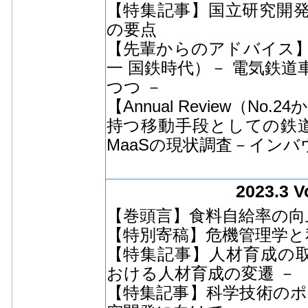
【特集記事】国立研究開発
の要点
【先輩からのアドバイス
一 国鉄時代）－ 電気鉄
つつ －
【Annual Review（N
持つ移動手段としての鉄
MaaSの現状調査－イン
2023.3 V
【巻頭言】食料自給率の向
【特別寄稿】危機管理学と
【特集記事】人材育成の取組
おける人材育成の変遷 －
【特集記事】科学技術のポ