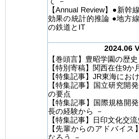
て －
【Annual Review
効果の統計的推論 ●地方
の鉄道とIT
2024.06 
【巻頭言】豊昭学園の歴史
【特別寄稿】関西在住9か
【特集記事】JR東海にお
【特集記事】国立研究開発
の要点
【特集記事】国際規格開発の現
長の経験から －
【特集記事】日印文化交流史
【先輩からのアドバイス】
なろう －