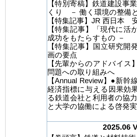
【特別寄稿】鉄道建設事
くり － 働く環境の整備
【特集記事】JR 西日本 
【特集記事】「現代に活か
成功をもたらすもの －
【特集記事】国立研究開
画の要点
【先輩からのアドバイス
問題への取り組みへ
【Annual Review
経済指標に与える因果効果
る鉄道会社と利用者の協力
と大学の協働による啓発実
2025.06 