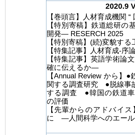
2020.9 
【巻頭言】人材育成機関 “
【特別寄稿】鉄道総研の
開発― RESERCH 2025
【特別寄稿】(続)変貌する
【特集記事】人材育成-序論
【特集記事】英語学術論文
確に伝えるか―
【Annual Review 
関する調査研究 ●脱線事
する調査 ●韓国の鉄道
の評価
【先輩からのアドバイス
に —人間科学へのエール