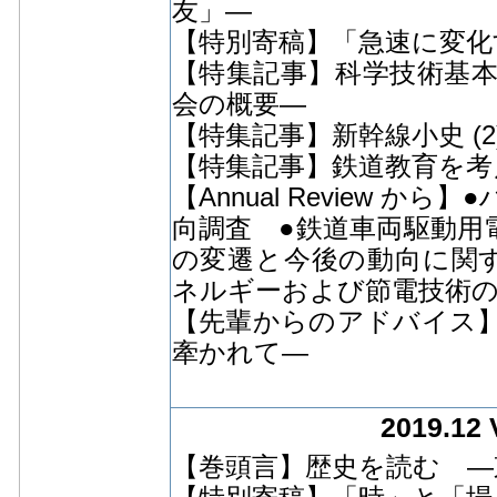
友」―
【特別寄稿】「急速に変化
【特集記事】科学技術基
会の概要―
【特集記事】新幹線小史 (2
【特集記事】鉄道教育を考え
【Annual Review か
向調査 ●鉄道車両駆動用
の変遷と今後の動向に関
ネルギーおよび節電技術
【先輩からのアドバイス
牽かれて―
2019.12 
【巻頭言】歴史を読む ―