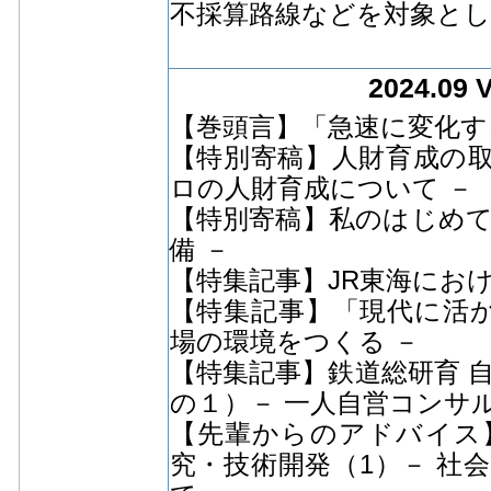
不採算路線などを対象と
2024.09 
【巻頭言】「急速に変化す
【特別寄稿】人財育成の取
ロの人財育成について －
【特別寄稿】私のはじめて
備 －
【特集記事】JR東海におけ
【特集記事】「現代に活か
場の環境をつくる －
【特集記事】鉄道総研育 
の１）－ 一人自営コンサ
【先輩からのアドバイス
究・技術開発（1）－ 社