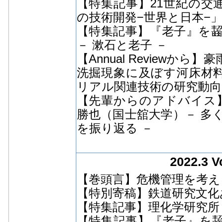
【特集記事】21世紀の交通
の技術開発−世界と日本−」
【特集記事】『⽼⼦』を齧
－ 漱石と老子 －
【Annual Review
洗掘現象に及ぼす河床材
リアル関連技術の研究動向
【先輩からのアドバイス
勝也（国士舘大学）－ 多
を振り返る －
2022.3 V
【巻頭言】危機管理を考え
【特別寄稿】鉄道研究⽂化
【特集記事】理化学研究所 
【特集記事】『⽼⼦』を齧