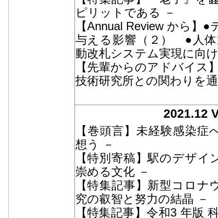
ピリットである －
【Annual Review 
与える影響（２） ●⼈
動改札システム実現に向け
【先輩からのアドバイス】
技術研究所との関わりを通
2021.12 
【巻頭言】未経験感染症への
想う －
【特別寄稿】駅のデザイン
崇める文化 －
【特集記事】新型コロナウ
究の叡智と努力の結晶 －
【特集記事】令和3 年版