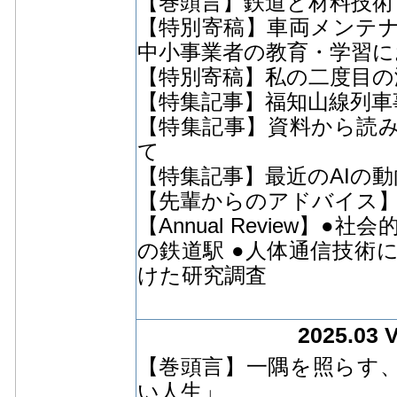
【巻頭言】鉄道と材料技術
【特別寄稿】車両メンテ
中小事業者の教育・学習に
【特別寄稿】私の二度目の海
【特集記事】福知山線列車
【特集記事】資料から読
て
【特集記事】最近のAIの動
【先輩からのアドバイス
【Annual Review
の鉄道駅 ●人体通信技術
けた研究調査
2025.03 
【巻頭言】一隅を照らす
い人生」