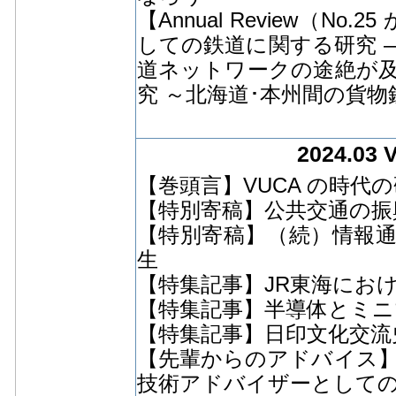
【Annual Review（N
しての鉄道に関する研究 
道ネットワークの途絶が
究 ～北海道･本州間の貨
2024.03 
【巻頭言】VUCA の時代
【特別寄稿】公共交通の振
【特別寄稿】（続）情報
生
【特集記事】JR東海にお
【特集記事】半導体とミ
【特集記事】日印文化交流史
【先輩からのアドバイス】
技術アドバイザーとしての